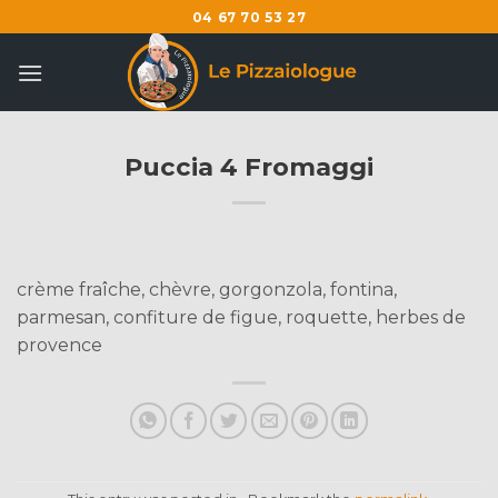
Skip
04 67 70 53 27
to
content
Puccia 4 Fromaggi
crème fraîche, chèvre, gorgonzola, fontina,
parmesan, confiture de figue, roquette, herbes de
provence