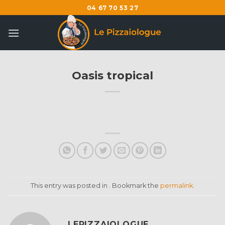
Skip
04 67 70 53 27
to
content
Oasis tropical
This entry was posted in . Bookmark the
permalink
.
LEPIZZAIOLOGUE